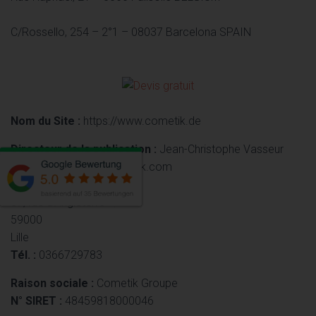
C/Rossello, 254 – 2°1 – 08037 Barcelona SPAIN
Nom du Site :
https://www.cometik.de
Directeur de la publication :
Jean-Christophe Vasseur
Email :
vasseurjc@cometik.com
Adresse :
67, rue d’Angleterre
59000
Lille
Tél. :
0366729783
Raison sociale :
Cometik Groupe
N° SIRET :
48459818000046