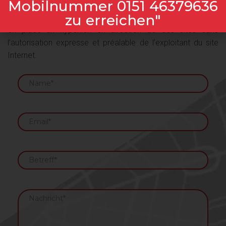
Mobilnummer 0151 46379636
zu erreichen"
Les utilisateurs visiteurs du site Internet ne peuvent mettre
en place un hyperlien en direction de ces sites sans
l’autorisation expresse et préalable de l’exploitant du site
Internet.